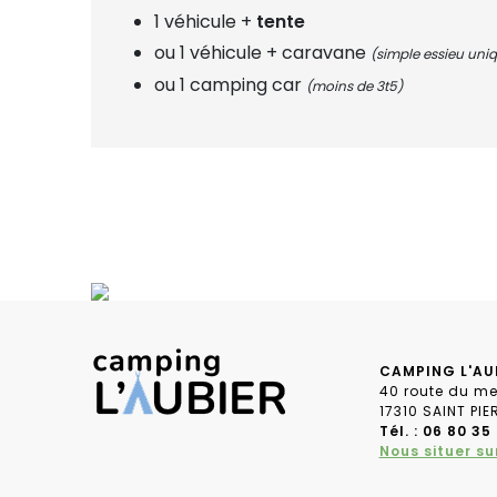
1 véhicule +
tente
ou 1 véhicule + caravane
(simple essieu un
ou 1 camping car
(moins de 3t5)
CAMPING L'AU
40 route du me
17310 SAINT PI
Tél. : 06 80 35
Nous situer su