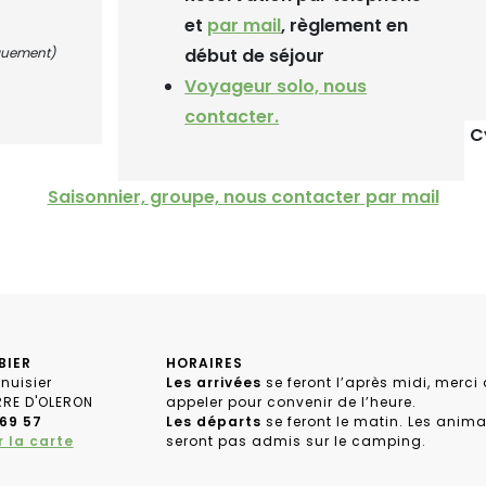
et
par mail
, règlement en
iquement)
début de séjour
Voyageur solo, nous
contacter.
C
Saisonnier, groupe, nous contacter par mail
BIER
HORAIRES
nuisier
Les arrivées
se feront l’après midi, merci
ERRE D'OLERON
appeler pour convenir de l’heure.
 69 57
Les départs
se feront le matin. Les anim
r la carte
seront pas admis sur le camping.